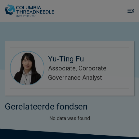
Skip to main content
M
m
o
Yu-Ting Fu
Associate, Corporate
Governance Analyst
Gerelateerde fondsen
No data was found