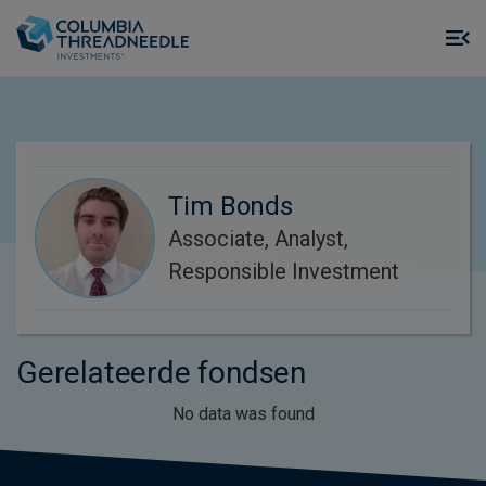
Skip to main content
M
m
o
Tim Bonds
Associate, Analyst,
Responsible Investment
Gerelateerde fondsen
No data was found