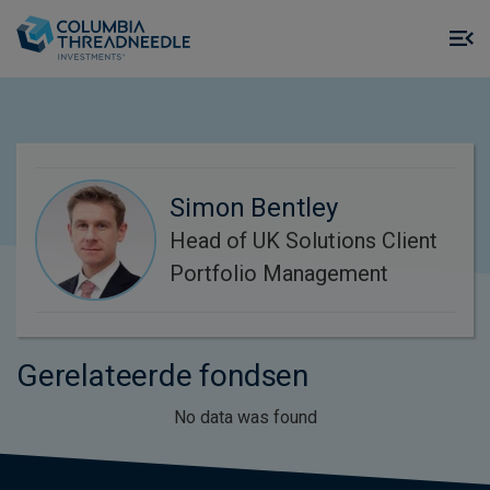
Skip to main content
M
m
o
Simon Bentley
Head of UK Solutions Client
Portfolio Management
Gerelateerde fondsen
No data was found