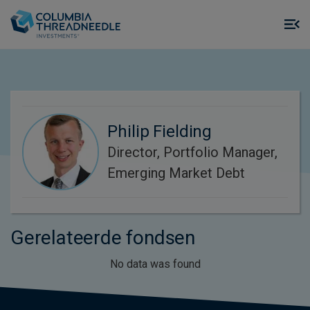
Skip to main content
M
m
o
Philip Fielding
Director, Portfolio Manager,
Emerging Market Debt
Gerelateerde fondsen
No data was found