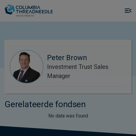
Skip to main content
M
m
o
Peter Brown
Investment Trust Sales
Manager
Gerelateerde fondsen
No data was found