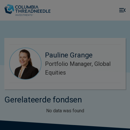
Skip to main content
M
m
o
Pauline Grange
Portfolio Manager, Global
Equities
Gerelateerde fondsen
No data was found