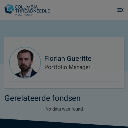
Skip to main content
M
m
o
Florian Gueritte
Portfolio Manager
Gerelateerde fondsen
No data was found