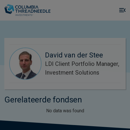
Skip to main content
M
m
o
David van der Stee
LDI Client Portfolio Manager,
Investment Solutions
Gerelateerde fondsen
No data was found