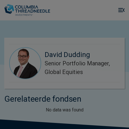
Skip to main content
M
m
o
David Dudding
Senior Portfolio Manager,
Global Equities
Gerelateerde fondsen
No data was found