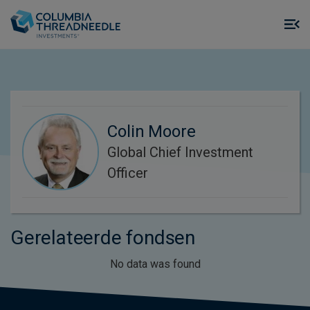
Skip to main content
M
m
o
Colin Moore
Global Chief Investment
Officer
Gerelateerde fondsen
No data was found