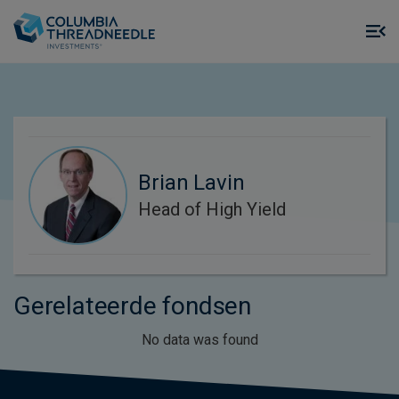
Skip to main content
M
m
o
Brian Lavin
Head of High Yield
Gerelateerde fondsen
No data was found