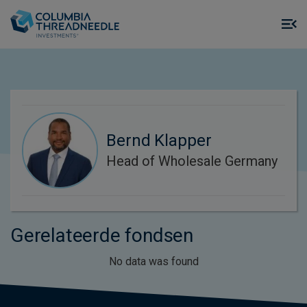
Skip to main content
M
m
o
Bernd Klapper
Head of Wholesale Germany
Gerelateerde fondsen
No data was found