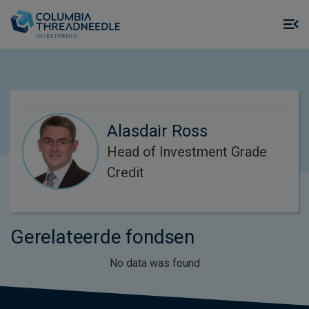
Skip to main content
M
m
o
Alasdair Ross
Head of Investment Grade
Credit
Gerelateerde fondsen
No data was found