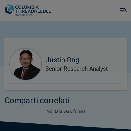
Skip to main content
M
m
o
Justin Ong
Senior Research Analyst
Comparti correlati
No data was found