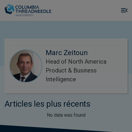
Skip to main content
M
m
o
Marc Zeitoun
Head of North America
Product & Business
Intelligence
Articles les plus récents
No data was found