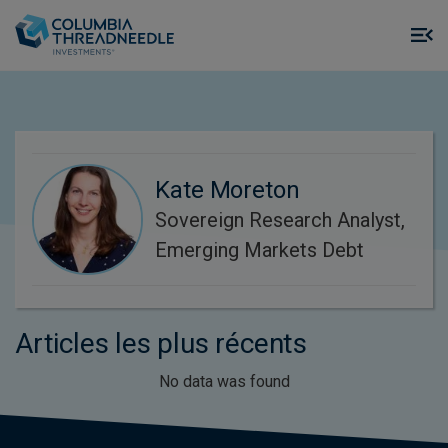
Skip to main content
M
m
o
Kate Moreton
Sovereign Research Analyst,
Emerging Markets Debt
Articles les plus récents
No data was found