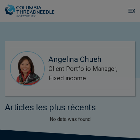
Skip to main content
M
m
o
Angelina Chueh
Client Portfolio Manager,
Fixed income
Articles les plus récents
No data was found