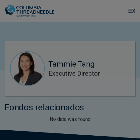
Skip to main content
M
m
o
Tammie Tang
Executive Director
Fondos relacionados
No data was found