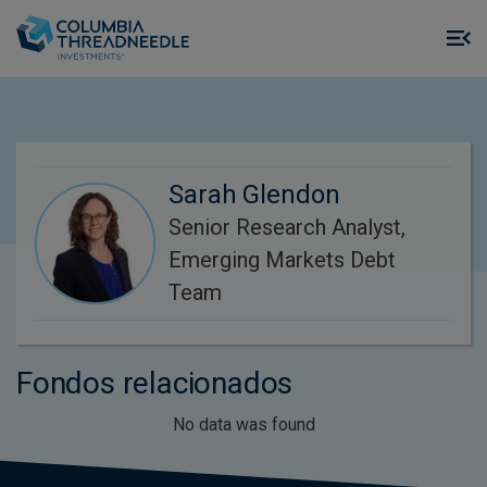
Skip to main content
M
m
o
Sarah Glendon
Senior Research Analyst,
Emerging Markets Debt
Team
Fondos relacionados
No data was found