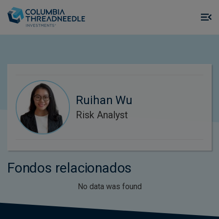
Skip to main content
M
m
o
Ruihan Wu
Risk Analyst
Fondos relacionados
No data was found