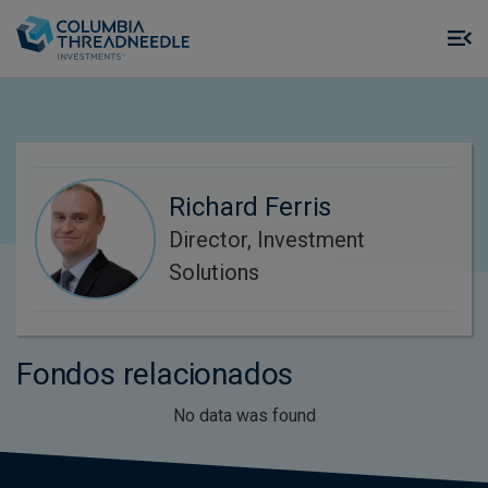
Skip to main content
M
m
o
Richard Ferris
Director, Investment
Solutions
Fondos relacionados
No data was found