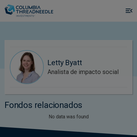
Skip to main content
M
m
o
Letty Byatt
Analista de impacto social
Fondos relacionados
No data was found