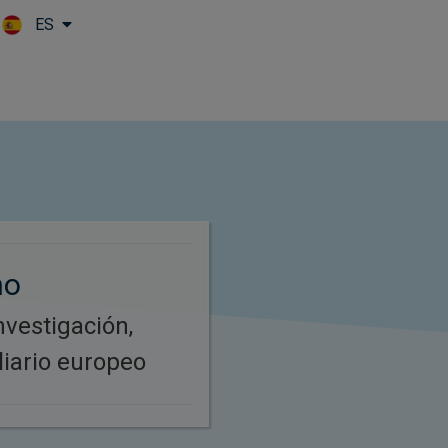
ES
Skip to main content
no
nvestigación,
liario europeo