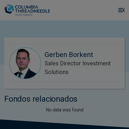
Skip to main content
M
m
o
Gerben Borkent
Sales Director Investment
Solutions
Fondos relacionados
No data was found