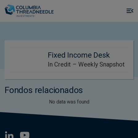
Skip to main content
M
m
o
Fixed Income Desk
In Credit – Weekly Snapshot
Fondos relacionados
No data was found