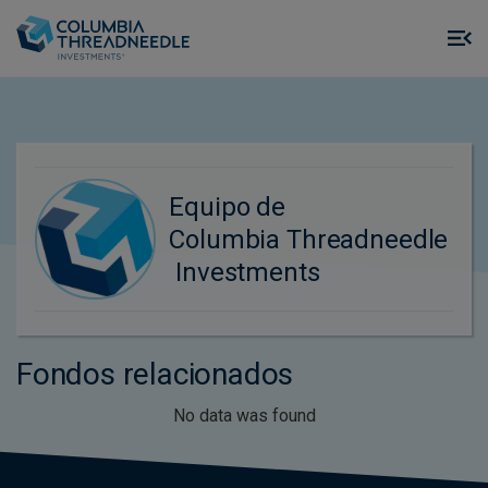
Skip to main content
M
m
o
Equipo de
Columbia Threadneedle
Investments
Fondos relacionados
No data was found