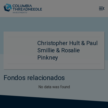
Skip to main content
M
m
o
Christopher Hult & Paul
Smillie & Rosalie
Pinkney
Fondos relacionados
No data was found