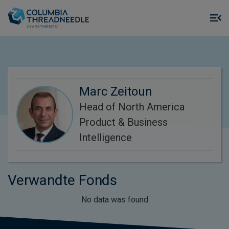
Skip to main content
M
m
o
Marc Zeitoun
Head of North America
Product & Business
Intelligence
Verwandte Fonds
No data was found