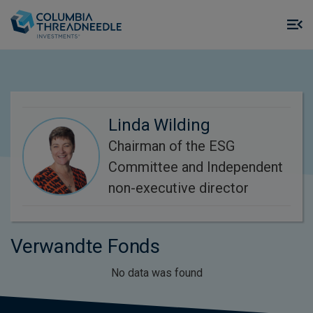
Skip to main content
M
m
o
Linda Wilding
Chairman of the ESG
Committee and Independent
non-executive director
Verwandte Fonds
No data was found