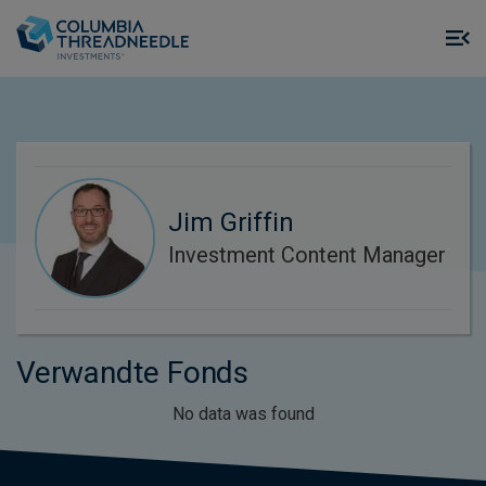
Skip to main content
M
m
o
Jim Griffin
Investment Content Manager
Verwandte Fonds
No data was found