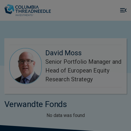
Skip to main content
M
m
o
David Moss
Senior Portfolio Manager and
Head of European Equity
Research Strategy
Verwandte Fonds
No data was found